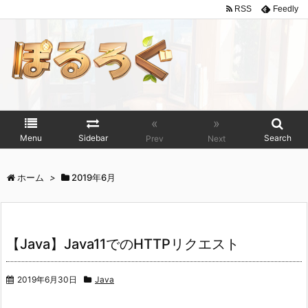
RSS
Feedly
«
»
Menu
Sidebar
Search
Prev
Next
ホーム
>
2019年6月
【Java】Java11でのHTTPリクエスト
2019年6月30日
Java