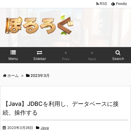
RSS
Feedly
«
»
Menu
Sidebar
Search
Prev
Next
ホーム
>
2023年3月
【Java】JDBCを利用し、データベースに接
続、操作する
2023年3月26日
Java