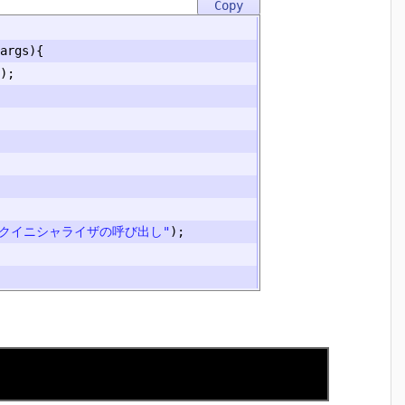
args
){
);
ックイニシャライザの呼び出し"
);