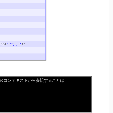
+
hp
+
"です。"
);
hpをstaticコンテキストから参照することは