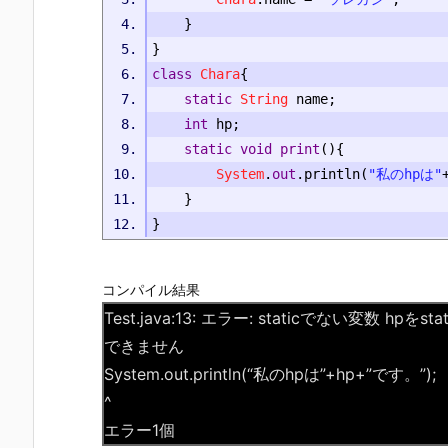
}
}
class
Chara
{
static
String
 name
;
int
 hp
;
static
void
print
(){
System
.
out
.
println
(
"私のhpは"
}
}
コンパイル結果
Test.java:13: エラー: staticでない変数 
できません
System.out.println(“私のhpは”+hp+”です。”);
^
エラー1個