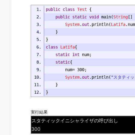
public
class
Test
{
public
static
void
 main
(
String
[]
 
System
.
out
.
println
(
Latifa
.
num
}
}
class
Latifa
{
static
int
 num
;
static
{
		num
=
300
;
System
.
out
.
println
(
"スタティ
}
}
実行結果
スタティックイニシャライザの呼び出し
300