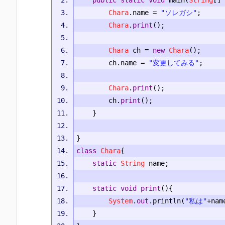
Chara
.
name 
=
"ソレガシ"
;
Chara
.
print
();
Chara
 ch 
=
new
Chara
();
		ch
.
name 
=
"変更してみる"
;
Chara
.
print
();
		ch
.
print
();
}
}
class
Chara
{
static
String
 name
;
static
void
print
(){
System
.
out
.
println
(
"私は"
+
nam
}