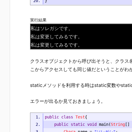
}
実行結果
私はソレガシです。
私は変更してみるです。
私は変更してみるです。
クラスオブジェクトから呼び出そうと、クラス
こからアクセスしても同じ値だということがわ
staticメソッドを利用する時はstatic変数やs
エラーが出るか見ておきましょう。
public
class
Test
{
public
static
void
 main
(
String
[]
 
Chara
.
name 
=
"ソレガシ"
;