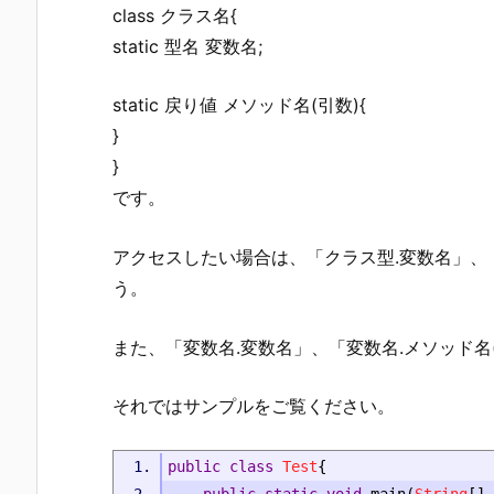
class クラス名{
static 型名 変数名;
static 戻り値 メソッド名(引数){
}
}
です。
アクセスしたい場合は、「クラス型.変数名」、
う。
また、「変数名.変数名」、「変数名.メソッド名
それではサンプルをご覧ください。
public
class
Test
{
public
static
void
 main
(
String
[]
 