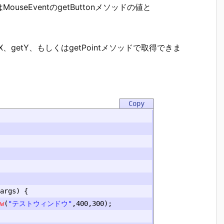
eEventのgetButtonメソッドの値と
X、getY、もしくはgetPointメソッドで取得できま
args
)
{
w
(
"テストウィンドウ"
,
400
,
300
);