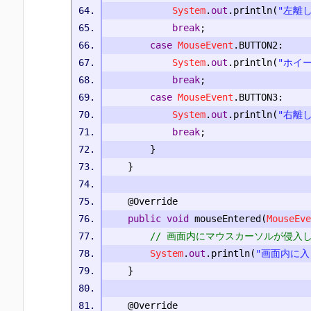
System
.
out
.
println
(
"左離し
break
;
case
MouseEvent
.
BUTTON2
:
System
.
out
.
println
(
"ホイ
break
;
case
MouseEvent
.
BUTTON3
:
System
.
out
.
println
(
"右離し
break
;
}
}
@Override
public
void
 mouseEntered
(
MouseEve
// 画面内にマウスカーソルが侵入
System
.
out
.
println
(
"画面内に入
}
@Override