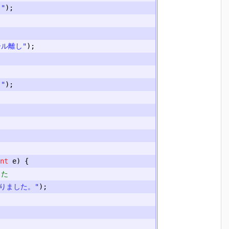
"
);
ール離し"
);
"
);
nt
 e
)
{
した
りました。"
);