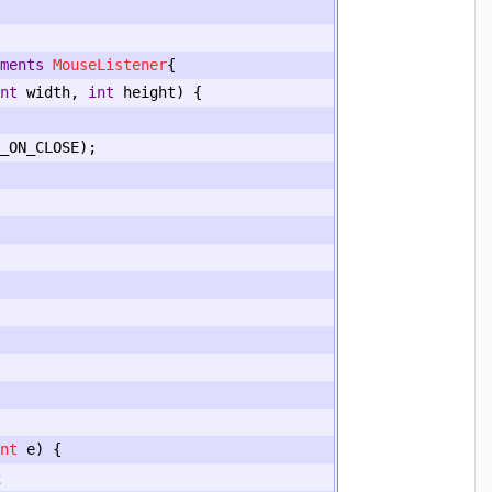
ments
MouseListener
{
nt
 width
,
int
 height
)
{
_ON_CLOSE
);
nt
 e
)
{
た