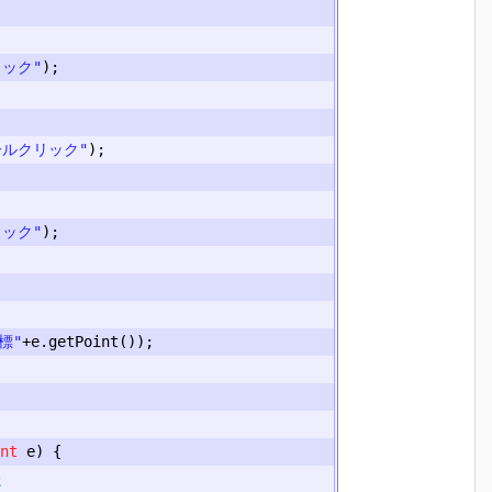
リック"
);
ールクリック"
);
リック"
);
標"
+
e
.
getPoint
());
nt
 e
)
{
た