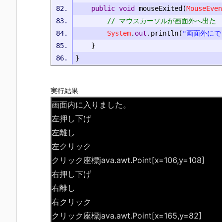
public
void
 mouseExited
(
MouseEven
// マウスカーソルが画面外へ出た
System
.
out
.
println
(
"画面外にで
}
}
実行結果
画面内に入りました。
左押し下げ
左離し
左クリック
クリック座標java.awt.Point[x=106,y=108]
右押し下げ
右離し
右クリック
クリック座標java.awt.Point[x=165,y=82]