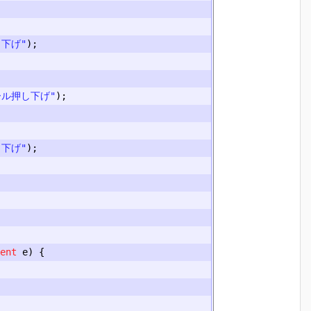
し下げ"
);
ール押し下げ"
);
し下げ"
);
ent
 e
)
{