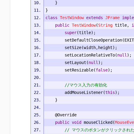
}
}
class
TestWindow
extends
JFrame
imple
public
TestWindow
(
String
 title
,
i
super
(
title
);
		setDefaultCloseOperation
(
EXIT
		setSize
(
width
,
height
);
		setLocationRelativeTo
(
null
);
		setLayout
(
null
);
		setResizable
(
false
);
//マウス入力の有効化
		addMouseListener
(
this
);
}
@Override
public
void
 mouseClicked
(
MouseEve
// マウスのボタンがクリックされ