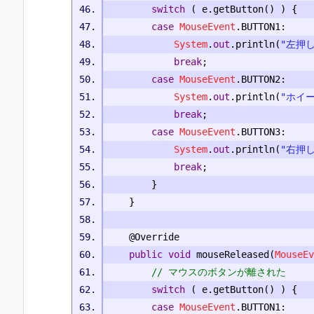
switch
(
 e
.
getButton
()
)
{
case
MouseEvent
.
BUTTON1
:
System
.
out
.
println
(
"左押
break
;
case
MouseEvent
.
BUTTON2
:
System
.
out
.
println
(
"ホイ
break
;
case
MouseEvent
.
BUTTON3
:
System
.
out
.
println
(
"右押
break
;
}
}
@Override
public
void
 mouseReleased
(
MouseEv
// マウスのボタンが離された
switch
(
 e
.
getButton
()
)
{
case
MouseEvent
.
BUTTON1
: