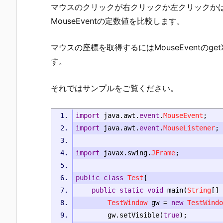
マウスのクリックが右クリックか左クリックかはMous
MouseEventの定数値を比較します。
マウスの座標を取得するにはMouseEventのget
す。
それではサンプルをご覧ください。
import
 java
.
awt
.
event
.
MouseEvent
;
import
 java
.
awt
.
event
.
MouseListener
;
import
 javax
.
swing
.
JFrame
;
public
class
Test
{
public
static
void
 main
(
String
[]
 
TestWindow
 gw 
=
new
TestWindo
		gw
.
setVisible
(
true
);