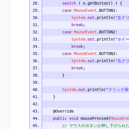
switch
(
 e
.
getButton
()
)
{
case
MouseEvent
.
BUTTON1
:
System
.
out
.
println
(
"左ク
break
;
case
MouseEvent
.
BUTTON2
:
System
.
out
.
println
(
"ホイ
break
;
case
MouseEvent
.
BUTTON3
:
System
.
out
.
println
(
"右ク
break
;
}
System
.
out
.
println
(
"クリック座
}
@Override
public
void
 mousePressed
(
MouseEve
// マウスのボタンが押し下げられ