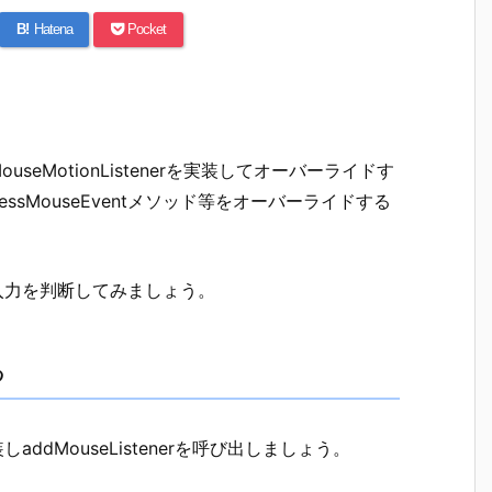
B!
Hatena
Pocket
。
ouseMotionListenerを実装してオーバーライドす
cessMouseEventメソッド等をオーバーライドする
スの入力を判断してみましょう。
る
しaddMouseListenerを呼び出しましょう。