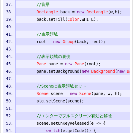
//背景
Rectangle
 back 
=
new
Rectangle
(
w
,
h
);
		back
.
setFill
(
Color
.
WHITE
);
//表示領域
		root 
=
new
Group
(
back
,
 rect
);
//表示領域の裏側
Pane
 pane 
=
new
Pane
(
root
);
		pane
.
setBackground
(
new
Background
(
new
Ba
//Sceneに表示領域セット
Scene
 scene 
=
new
Scene
(
pane
,
 w
,
 h
);
		stg
.
setScene
(
scene
);
//エンターでフルスクリーン有効と解除
		scene
.
setOnKeyReleased
(
e 
->
{
switch
(
e
.
getCode
())
{