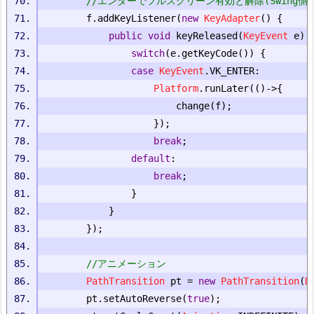
//エンターでフルスクリーン有効と解除(Swing
		f
.
addKeyListener
(
new
KeyAdapter
()
{
public
void
 keyReleased
(
KeyEvent
 e
)
switch
(
e
.
getKeyCode
())
{
case
KeyEvent
.
VK_ENTER
:
Platform
.
runLater
(()->{
						change
(
f
);
});
break
;
default
:
break
;
}
}
});
//アニメーション
PathTransition
 pt 
=
new
PathTransition
(
D
		pt
.
setAutoReverse
(
true
);