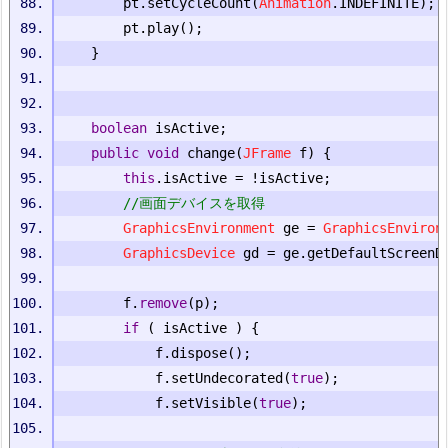
		pt
.
setCycleCount
(
Animation
.
INDEFINITE
);
		pt
.
play
();
}
boolean
 isActive
;
public
void
 change
(
JFrame
 f
)
{
this
.
isActive 
=
!
isActive
;
//画面デバイスを取得
GraphicsEnvironment
 ge 
=
GraphicsEnviron
GraphicsDevice
 gd 
=
 ge
.
getDefaultScreenD
		f
.
remove
(
p
);
if
(
 isActive 
)
{
			f
.
dispose
();
			f
.
setUndecorated
(
true
);
			f
.
setVisible
(
true
);