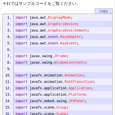
それではサンプルコードをご覧ください。
import
 java
.
awt
.
DisplayMode
;
import
 java
.
awt
.
GraphicsDevice
;
import
 java
.
awt
.
GraphicsEnvironment
;
import
 java
.
awt
.
event
.
KeyAdapter
;
import
 java
.
awt
.
event
.
KeyEvent
;
import
 javax
.
swing
.
JFrame
;
import
 javax
.
swing
.
WindowConstants
;
import
 javafx
.
animation
.
Animation
;
import
 javafx
.
animation
.
PathTransition
;
import
 javafx
.
application
.
Application
;
import
 javafx
.
application
.
Platform
;
import
 javafx
.
embed
.
swing
.
JFXPanel
;
import
 javafx
.
scene
.
Group
;
import
 javafx
.
scene
.
Scene
;