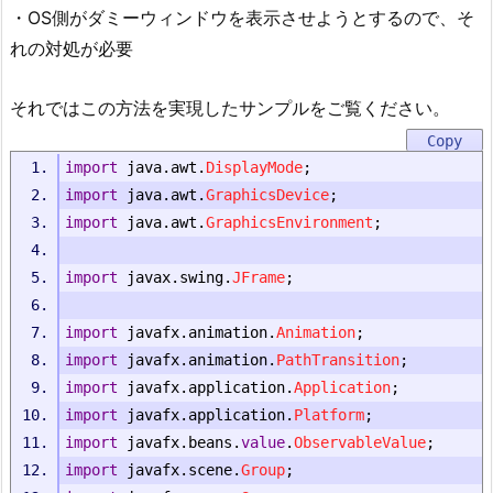
・OS側がダミーウィンドウを表示させようとするので、そ
れの対処が必要
それではこの方法を実現したサンプルをご覧ください。
import
 java
.
awt
.
DisplayMode
;
import
 java
.
awt
.
GraphicsDevice
;
import
 java
.
awt
.
GraphicsEnvironment
;
import
 javax
.
swing
.
JFrame
;
import
 javafx
.
animation
.
Animation
;
import
 javafx
.
animation
.
PathTransition
;
import
 javafx
.
application
.
Application
;
import
 javafx
.
application
.
Platform
;
import
 javafx
.
beans
.
value
.
ObservableValue
;
import
 javafx
.
scene
.
Group
;