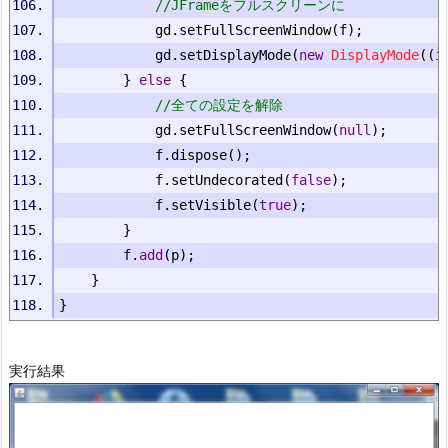
//JFrameをフルスクリーンに
			gd
.
setFullScreenWindow
(
f
);
			gd
.
setDisplayMode
(
new
DisplayMode
((
i
}
else
{
//全ての設定を解除
			gd
.
setFullScreenWindow
(
null
);
			f
.
dispose
();
			f
.
setUndecorated
(
false
);
			f
.
setVisible
(
true
);
}
		f
.
add
(
p
);
}
}
実行結果