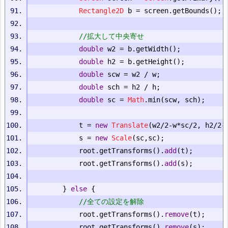
Rectangle2D
 b 
=
 screen
.
getBounds
();
//拡大して中央寄せ
double
 w2 
=
 b
.
getWidth
();
double
 h2 
=
 b
.
getHeight
();
double
 scw 
=
 w2 
/
 w
;
double
 sch 
=
 h2 
/
 h
;
double
 sc 
=
Math
.
min
(
scw
,
 sch
);
			t 
=
new
Translate
(
w2
/
2
-
w
*
sc
/
2
,
 h2
/
2
-
			s 
=
new
Scale
(
sc
,
sc
);
			root
.
getTransforms
().
add
(
t
);
			root
.
getTransforms
().
add
(
s
);
}
else
{
//全ての設定を解除
			root
.
getTransforms
().
remove
(
t
);
			root
.
getTransforms
().
remove
(
s
);