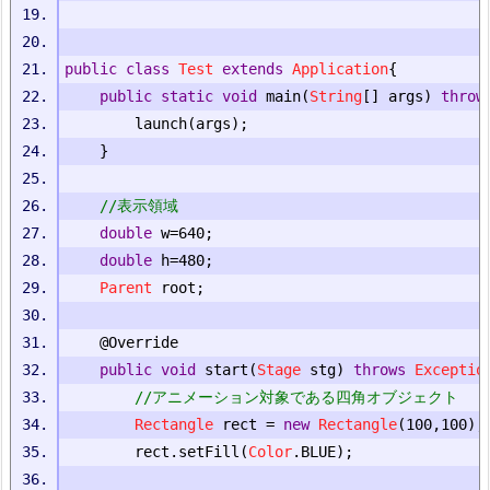
public
class
Test
extends
Application
{
public
static
void
 main
(
String
[]
 args
)
throw
		launch
(
args
);
}
//表示領域
double
 w
=
640
;
double
 h
=
480
;
Parent
 root
;
@Override
public
void
 start
(
Stage
 stg
)
throws
Exceptio
//アニメーション対象である四角オブジェクト
Rectangle
 rect 
=
new
Rectangle
(
100
,
100
);
		rect
.
setFill
(
Color
.
BLUE
);