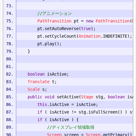
//アニメーション
PathTransition
 pt 
=
new
PathTransition
(
D
		pt
.
setAutoReverse
(
true
);
		pt
.
setCycleCount
(
Animation
.
INDEFINITE
);
		pt
.
play
();
}
boolean
 isActive
;
Translate
 t
;
Scale
 s
;
public
void
 setActive
(
Stage
 stg
,
boolean
 isA
this
.
isActive 
=
 isActive
;
if
(
 isActive 
!=
 stg
.
isFullScreen
()
)
 st
if
(
 isActive 
)
{
//ディスプレイ領域取得
Screen
 screen 
=
Screen
.
getPrimary
();