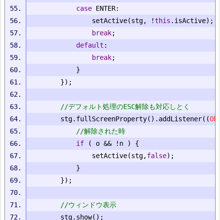
case
 ENTER
:
				setActive
(
stg
,
!
this
.
isActive
);
break
;
default
:
break
;
}
});
//デフォルト処理のESC解除も対応しとく
		stg
.
fullScreenProperty
().
addListener
((
Ob
//解除された時
if
(
 o 
&&
!
n 
)
{
				setActive
(
stg
,
false
);
}
});
//ウィンドウ表示
		stg
.
show
();