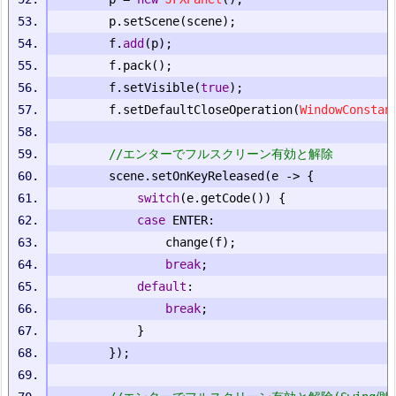
		p
.
setScene
(
scene
);
		f
.
add
(
p
);
		f
.
pack
();
		f
.
setVisible
(
true
);
		f
.
setDefaultCloseOperation
(
WindowConstan
//エンターでフルスクリーン有効と解除
		scene
.
setOnKeyReleased
(
e 
->
{
switch
(
e
.
getCode
())
{
case
 ENTER
:
				change
(
f
);
break
;
default
:
break
;
}
});