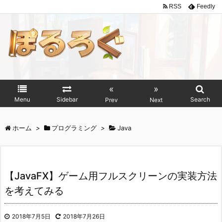
RSS
Feedly
«
»
Menu
Sidebar
Search
Prev
Next
ホーム
>
プログラミング
>
Java
【JavaFX】ゲーム用フルスクリーンの実装方法
を考えてみる
2018年7月5日
2018年7月26日