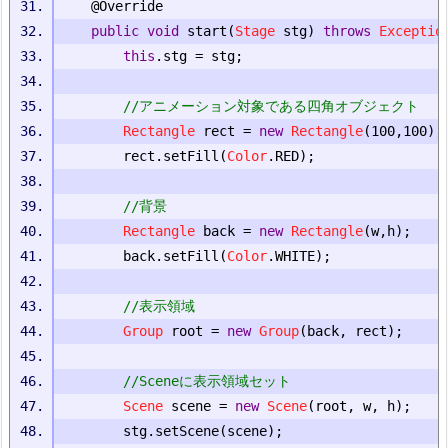
@Override
public
void
 start
(
Stage
 stg
)
throws
Exceptio
this
.
stg 
=
 stg
;
//アニメーション対象である四角オブジェクト
Rectangle
 rect 
=
new
Rectangle
(
100
,
100
);
		rect
.
setFill
(
Color
.
RED
);
//背景
Rectangle
 back 
=
new
Rectangle
(
w
,
h
);
		back
.
setFill
(
Color
.
WHITE
);
//表示領域
Group
 root 
=
new
Group
(
back
,
 rect
);
//Sceneに表示領域セット
Scene
 scene 
=
new
Scene
(
root
,
 w
,
 h
);
		stg
.
setScene
(
scene
);