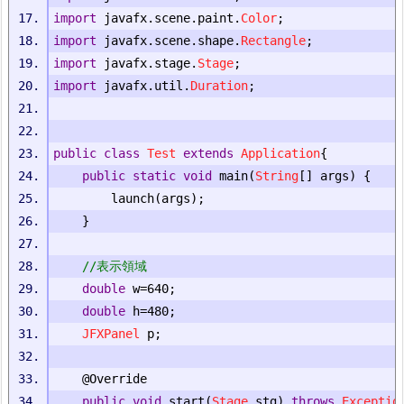
import
 javafx
.
scene
.
paint
.
Color
;
import
 javafx
.
scene
.
shape
.
Rectangle
;
import
 javafx
.
stage
.
Stage
;
import
 javafx
.
util
.
Duration
;
public
class
Test
extends
Application
{
public
static
void
 main
(
String
[]
 args
)
{
		launch
(
args
);
}
//表示領域
double
 w
=
640
;
double
 h
=
480
;
JFXPanel
 p
;
@Override
public
void
 start
(
Stage
 stg
)
throws
Exceptio