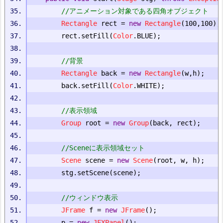
//アニメーション対象である四角オブジェクト
Rectangle
 rect 
=
new
Rectangle
(
100
,
100
);
		rect
.
setFill
(
Color
.
BLUE
);
//背景
Rectangle
 back 
=
new
Rectangle
(
w
,
h
);
		back
.
setFill
(
Color
.
WHITE
);
//表示領域
Group
 root 
=
new
Group
(
back
,
 rect
);
//Sceneに表示領域セット
Scene
 scene 
=
new
Scene
(
root
,
 w
,
 h
);
		stg
.
setScene
(
scene
);
//ウィンドウ表示
JFrame
 f 
=
new
JFrame
();
		p 
=
new
JFXPanel
();