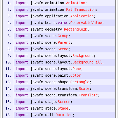
import
 javafx
.
animation
.
Animation
;
import
 javafx
.
animation
.
PathTransition
;
import
 javafx
.
application
.
Application
;
import
 javafx
.
beans
.
value
.
ObservableValue
;
import
 javafx
.
geometry
.
Rectangle2D
;
import
 javafx
.
scene
.
Group
;
import
 javafx
.
scene
.
Parent
;
import
 javafx
.
scene
.
Scene
;
import
 javafx
.
scene
.
layout
.
Background
;
import
 javafx
.
scene
.
layout
.
BackgroundFill
;
import
 javafx
.
scene
.
layout
.
Pane
;
import
 javafx
.
scene
.
paint
.
Color
;
import
 javafx
.
scene
.
shape
.
Rectangle
;
import
 javafx
.
scene
.
transform
.
Scale
;
import
 javafx
.
scene
.
transform
.
Translate
;
import
 javafx
.
stage
.
Screen
;
import
 javafx
.
stage
.
Stage
;
import
 javafx
.
util
.
Duration
;