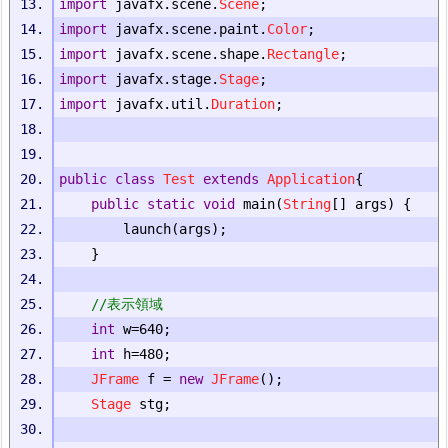
import
 javafx
.
scene
.
Scene
;
import
 javafx
.
scene
.
paint
.
Color
;
import
 javafx
.
scene
.
shape
.
Rectangle
;
import
 javafx
.
stage
.
Stage
;
import
 javafx
.
util
.
Duration
;
public
class
Test
extends
Application
{
public
static
void
 main
(
String
[]
 args
)
{
		launch
(
args
);
}
//表示領域
int
 w
=
640
;
int
 h
=
480
;
JFrame
 f 
=
new
JFrame
();
Stage
 stg
;