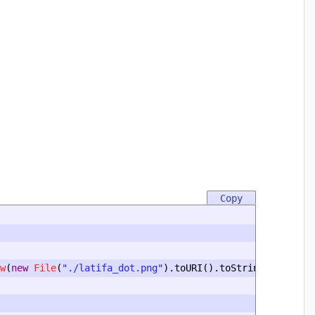
w
(
new
File
(
"./latifa_dot.png"
).
toURI
().
toString
());