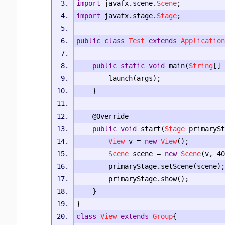
import
 javafx
.
scene
.
Scene
;
import
 javafx
.
stage
.
Stage
;
public
class
Test
extends
Application
public
static
void
 main
(
String
[]
 
		launch
(
args
);
}
@Override
public
void
 start
(
Stage
 primarySt
View
 v 
=
new
View
();
Scene
 scene 
=
new
Scene
(
v
,
40
		primaryStage
.
setScene
(
scene
);
		primaryStage
.
show
();
}
}
class
View
extends
Group
{