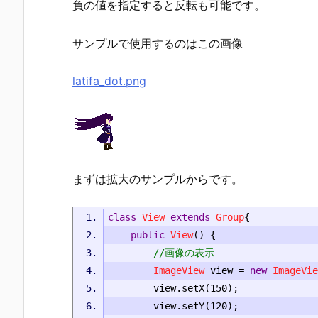
負の値を指定すると反転も可能です。
サンプルで使用するのはこの画像
latifa_dot.png
まずは拡大のサンプルからです。
class
View
extends
Group
{
public
View
()
{
//画像の表示
ImageView
 view 
=
new
ImageVie
		view
.
setX
(
150
);
		view
.
setY
(
120
);