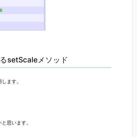
加
etScaleメソッド
利用します。
いと思います。