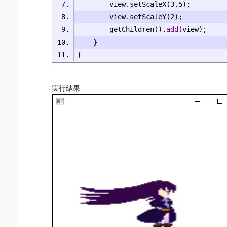
		view
.
setScaleX
(
3.5
);
		view
.
setScaleY
(
2
);
		getChildren
().
add
(
view
);
}
}
実行結果