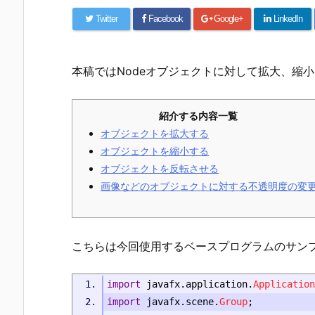
Twitter
Facebook
Google+
LinkedIn
本稿ではNodeオブジェクトに対して拡大、縮
紹介する内容一覧
オブジェクトを拡大する
オブジェクトを縮小する
オブジェクトを反転させる
画像などのオブジェクトに対する不透明度の変
こちらは今回使用するベースプログラムのサン
import
 javafx
.
application
.
Application
import
 javafx
.
scene
.
Group
;