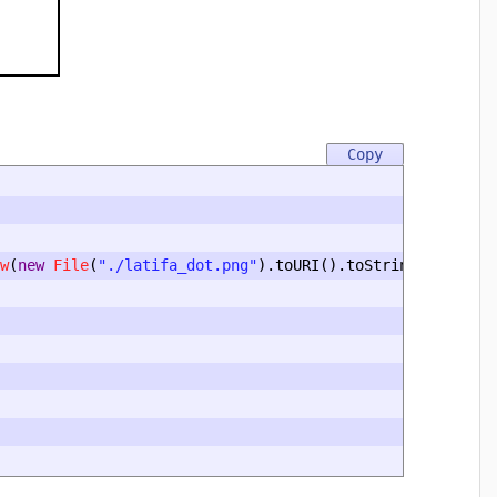
w
(
new
File
(
"./latifa_dot.png"
).
toURI
().
toString
());