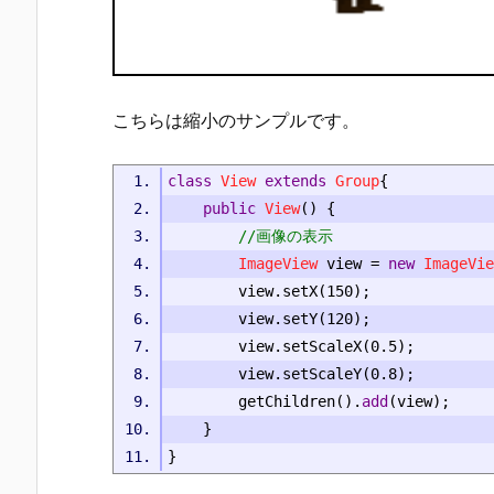
こちらは縮小のサンプルです。
class
View
extends
Group
{
public
View
()
{
//画像の表示
ImageView
 view 
=
new
ImageVie
		view
.
setX
(
150
);
		view
.
setY
(
120
);
		view
.
setScaleX
(
0.5
);
		view
.
setScaleY
(
0.8
);
		getChildren
().
add
(
view
);
}
}