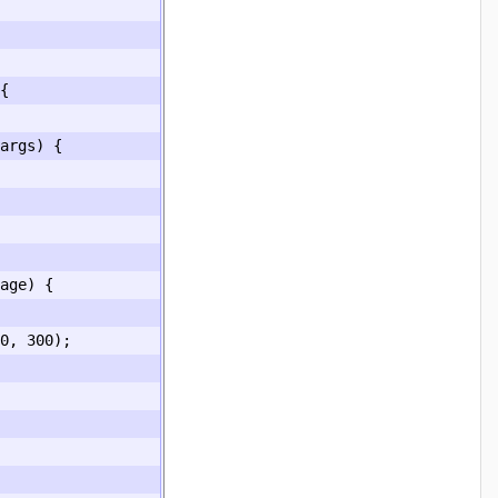
{
args
)
{
age
)
{
0
,
300
);