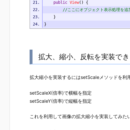
public
View
()
{
//ここにオブジェクト表示処理を追
}
}
拡大、縮小、反転を実装できるs
拡大縮小を実装するにはsetScaleメソッドを
setScaleX(倍率)で横幅を指定
setScaleY(倍率)で縦幅を指定
これを利用して画像の拡大縮小を実装してみた