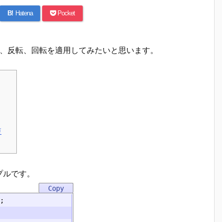
B!
Hatena
Pocket
小、反転、回転を適用してみたいと思います。
更
プルです。
;